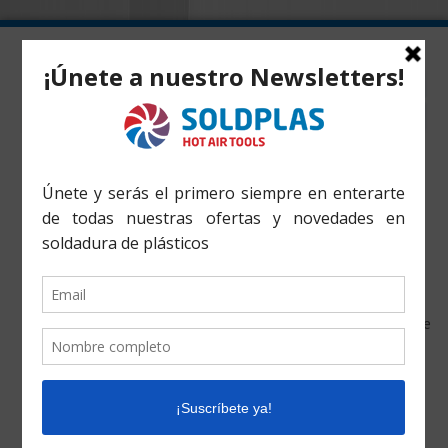
Inicio
»
Productos
»
Soldador Mini Electronic Forsthoff de
aire caliente