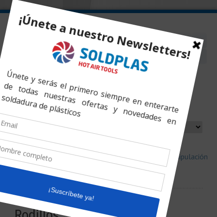
Inicio
»
Soldadura de Tuberías
»
Accesorios
»
Manipulación
de Tubería
»
Rodillos
Rodillos