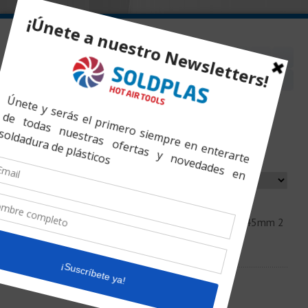
Inicio
»
Productos
»
Rodillo de Presión Silicona 45mm 2
Brazos