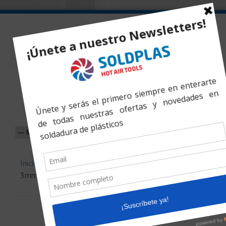
Inicio
»
Productos
»
Tobera de Soldadura Rápida Redonda
3mm Ajustable