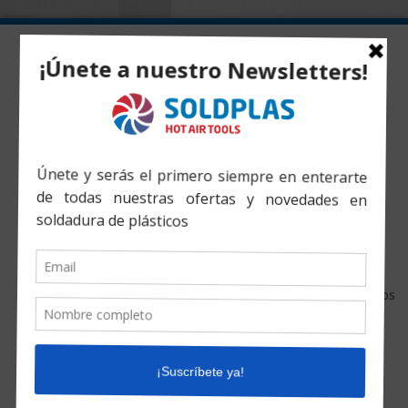
Inicio
»
Productos
»
Tobera Plana 20mm Angulo 90 grados