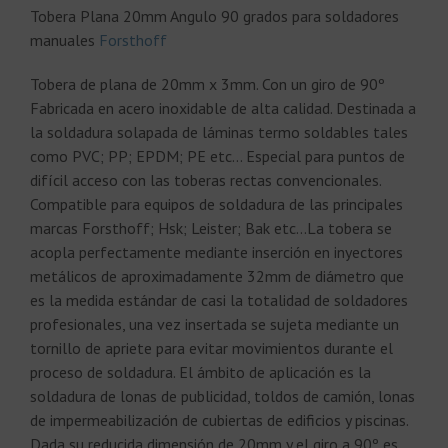
Tobera Plana 20mm Angulo 90 grados para soldadores
manuales
Forsthoff
Tobera de plana de 20mm x 3mm. Con un giro de 90º
Fabricada en acero inoxidable de alta calidad. Destinada a
la soldadura solapada de láminas termo soldables tales
como PVC; PP; EPDM; PE etc… Especial para puntos de
difícil acceso con las toberas rectas convencionales.
Compatible para equipos de soldadura de las principales
marcas Forsthoff; Hsk; Leister; Bak etc…La tobera se
acopla perfectamente mediante inserción en inyectores
metálicos de aproximadamente 32mm de diámetro que
es la medida estándar de casi la totalidad de soldadores
profesionales, una vez insertada se sujeta mediante un
tornillo de apriete para evitar movimientos durante el
proceso de soldadura. El ámbito de aplicación es la
soldadura de lonas de publicidad, toldos de camión, lonas
de impermeabilización de cubiertas de edificios y piscinas.
Dada su reducida dimensión de 20mm y el giro a 90º es