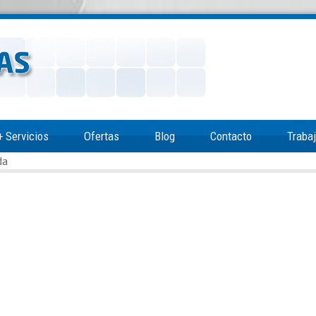
+
Servicios
Ofertas
Blog
Contacto
Traba
da