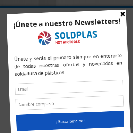
Inicio
»
Productos
»
Máquina Automática HSK HWW-1000