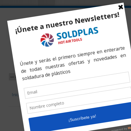
Inicio
»
Productos
»
Compact 355L