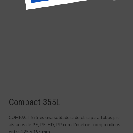
Compact 355L
COMPACT 355 es una soldadora de obra para tubos pre-
aislados de PE, PE-HD, PP con diámetros comprendidos
entre 125 y 355 mm.