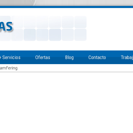
+
Servicios
Ofertas
Blog
Contacto
Traba
hamfering