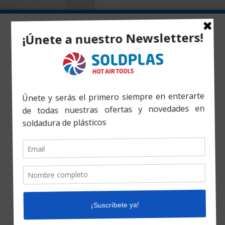
Inicio
»
Productos
»
Elektra S