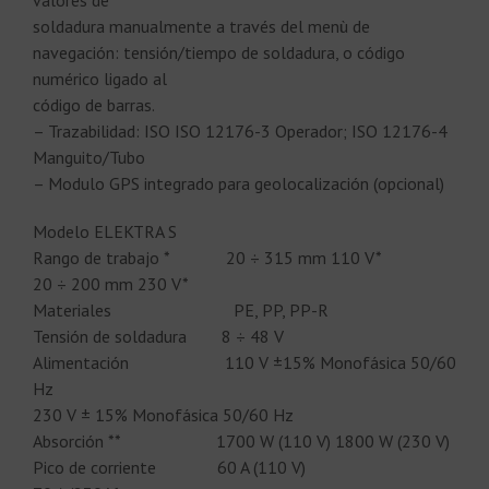
soldadura manualmente a través del menù de
navegación: tensión/tiempo de soldadura, o código
numérico ligado al
código de barras.
– Trazabilidad: ISO ISO 12176-3 Operador; ISO 12176-4
Manguito/Tubo
– Modulo GPS integrado para geolocalización (opcional)
Modelo ELEKTRA S
Rango de trabajo * 20 ÷ 315 mm 110 V*
20 ÷ 200 mm 230 V*
Materiales PE, PP, PP-R
Tensión de soldadura 8 ÷ 48 V
Alimentación 110 V ±15% Monofásica 50/60
Hz
230 V ± 15% Monofásica 50/60 Hz
Absorción ** 1700 W (110 V) 1800 W (230 V)
Pico de corriente 60 A (110 V)