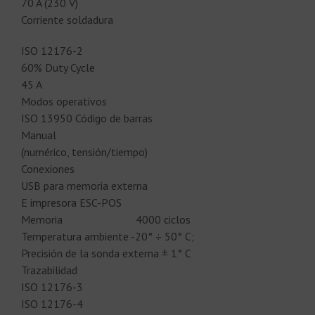
70 A (230 V)
Corriente soldadura
ISO 12176-2
60% Duty Cycle
45 A
Modos operativos
ISO 13950 Código de barras
Manual
(numérico, tensión/tiempo)
Conexiones
USB para memoria externa
E impresora ESC-POS
Memoria 4000 ciclos
Temperatura ambiente -20° ÷ 50° C;
Precisión de la sonda externa ± 1° C
Trazabilidad
ISO 12176-3
ISO 12176-4