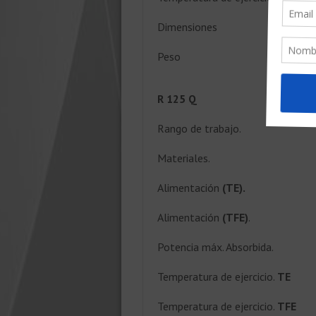
Dimensiones
Peso
R 125 Q
Rango de trabajo.
Materiales.
Alimentación
(TE).
Alimentación
(TFE)
.
Potencia máx. Absorbida.
Temperatura de ejercicio.
TE
Temperatura de ejercicio.
TFE