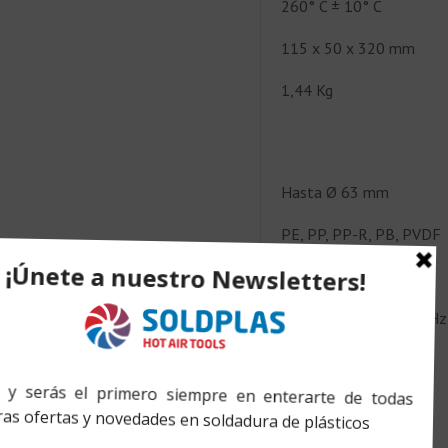
260° C ± 10° C
115 x 50 x 320 mm
1,44 Kg
Hasta Ø 63 mm
PE, PP, PP-R, PB, PVDF
230 V 50/60 Hz
110 V o 230 V 50/60 Hz
800 W
180° ÷ 290° C
260° C ± 10° C