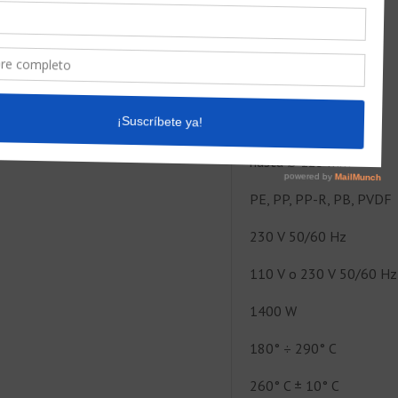
175 x 50 x 360 mm
1,82 Kg
hasta Ø 125 mm
PE, PP, PP-R, PB, PVDF
230 V 50/60 Hz
110 V o 230 V 50/60 Hz
1400 W
180° ÷ 290° C
260° C ± 10° C