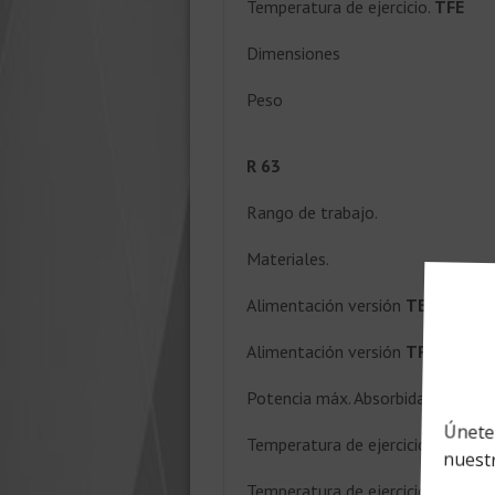
Temperatura de ejercicio.
TFE
Dimensiones
Peso
R 63
Rango de trabajo.
Materiales.
Alimentación versión
TE
Alimentación versión
TFE
Potencia máx. Absorbida.
Temperatura de ejercicio.
TE
Temperatura de ejercicio.
TFE