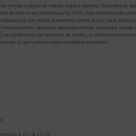
tes formas y rangos de trabajo, según exigencias. Disponible en do
tema de control de temperatura fijo (TFE). Este dispositivo de cont
todiagnóstico que señala al operador cuando el poli-fusor alcanza
l funcionamiento, apagando automáticamente la plancha. Gracias a
, en combinación con un sensor de platino, se obtiene una respuest
ernas, lo que confiere mayor estabilidad y precisión.
5)
(modelos R 25 y R 125 Q)