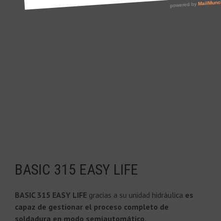
BASIC 315 EASY LIFE
BASIC 315 EASY LIFE
gracias a su unidad hidráulica
es
capaz de gestionar el proceso completo de
soldadura en modo semiautomático.