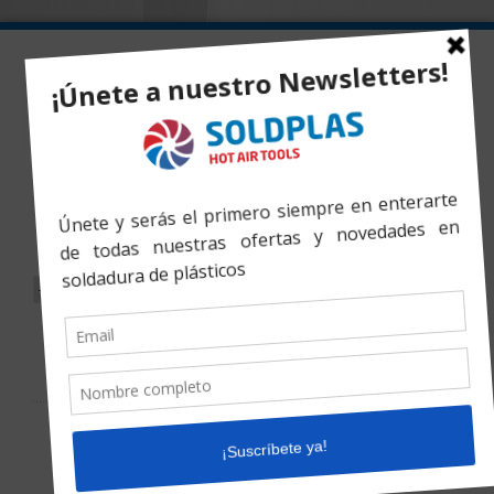
Inicio
»
Productos
»
BASIC 315 EASY LIFE