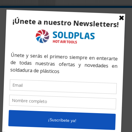
Inicio
»
Productos
»
BASIC 355 EASY LIFE