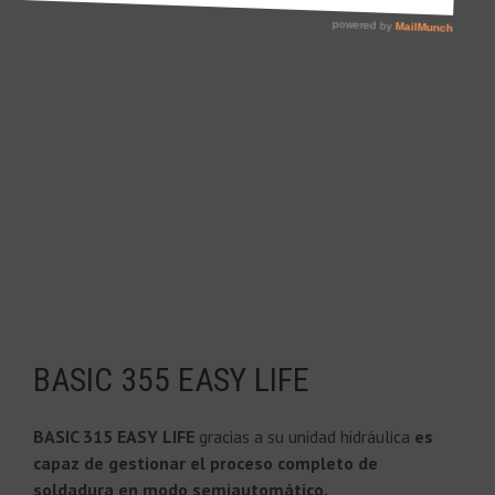
BASIC 355 EASY LIFE
BASIC 315 EASY LIFE
gracias a su unidad hidráulica
es
capaz de gestionar el proceso completo de
soldadura en modo semiautomático.