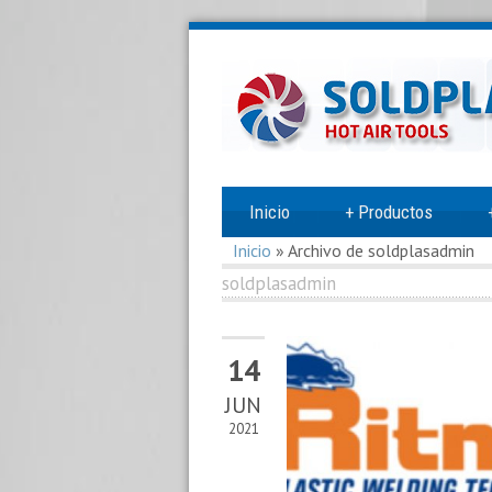
Inicio
+
Productos
Inicio
»
Archivo de soldplasadmin
soldplasadmin
14
Productos
JUN
Calentadores
2021
y
Soplantes