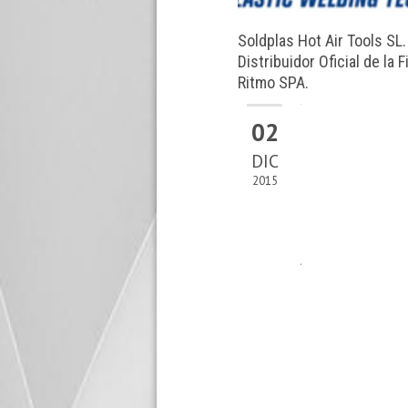
Extrusoras
Soldadura
Soldplas Hot Air Tools SL.
Automática
Distribuidor Oficial de la 
Soldadores
Ritmo SPA.
Manuales
02
OSRAM
SYLVANIA,
DIC
ESPECIALISTAS
2015
EN
CALENTADORES
Servicios
DE
AIRE
Cursos
INDUSTRIAL
de
soldadura
20
Máquinas
OFERT
especiales
EN
SEP
Reparación
CURS
2015
y
DE